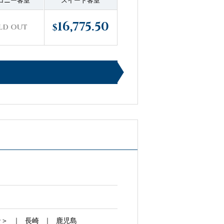
コニー客室
スイート客室
16,775.50
$
LD OUT
ン＞
長崎
鹿児島