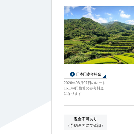
船内へようこそ
日本円参考料金
パンフレット
2026年08月07日のレート
161.44円換算の参考料金
になります
よくあるご質問
返金不可あり
（予約画面にて確認）