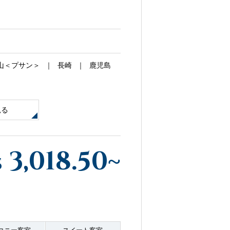
寄港地ガイド
山＜プサン＞
長崎
鹿児島
見る
お問い合わせ
3,018.50
~
$