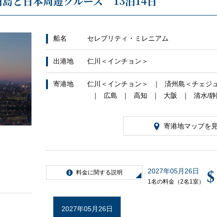
州島と日本周遊クルーズ 13泊14日
船名
セレブリティ・ミレニアム
出港地
仁川＜インチョン＞
寄港地
仁川＜インチョン＞
済州島＜チェジ
広島
高知
大阪
清水/
寄港地マップを
2027年05月26日
$
料金に関する説明
1名の料金（2名1室）
2027年05月26日