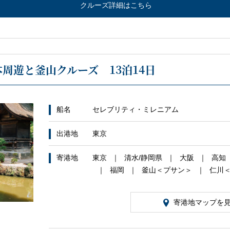
クルーズ詳細はこちら
本周遊と釜山クルーズ 13泊14日
船名
セレブリティ・ミレニアム
出港地
東京
寄港地
東京
清水/静岡県
大阪
高知
福岡
釜山＜プサン＞
仁川
寄港地マップを