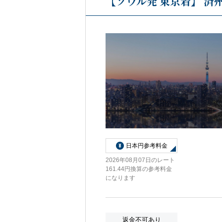
【ソウル発 東京着】 済
日本円参考料金
2026年08月07日のレート
161.44円換算の参考料金
になります
返金不可あり