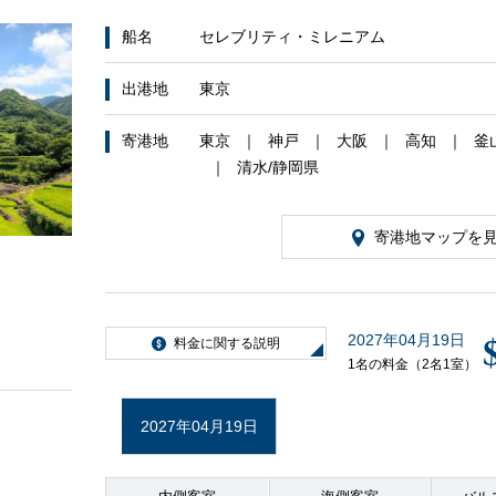
船名
セレブリティ・ミレニアム
客船のご案内
出港地
東京
寄港地
東京
神戸
大阪
高知
釜
清水/静岡県
寄港地マップを
ご予約後の流れ
2027年04月19日
料金に関する説明
1名の料金（2名1室）
セレブリティクルーズの世界
2027年04月19日