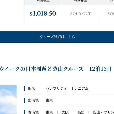
内側客室
海側客室
バル
3,018.50
$
SOLD OUT
SO
クルーズ詳細はこちら
ウイークの日本周遊と釜山クルーズ 12泊13日
船名
セレブリティ・ミレニアム
出港地
東京
寄港地
東京
大阪
高知
釜山＜プサ