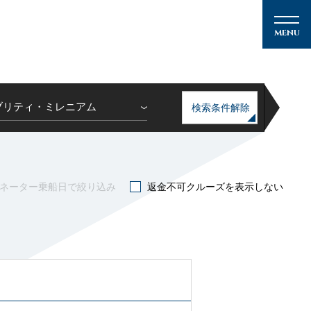
ブリティ・ミレニアム
検索条件解除
メルマガ登録
ネーター乗船日で絞り込み
返金不可クルーズを表示しない
クルーズの楽しみ方