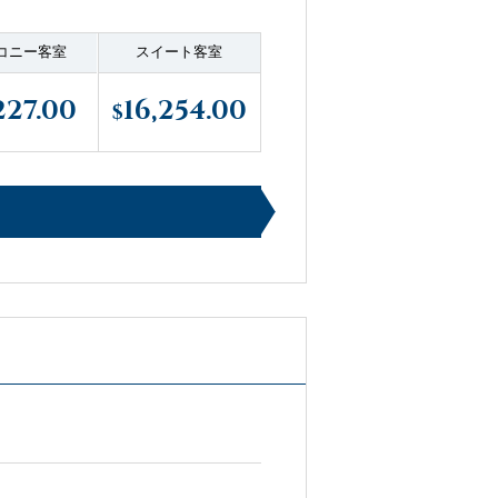
コニー客室
スイート客室
227.00
16,254.00
$