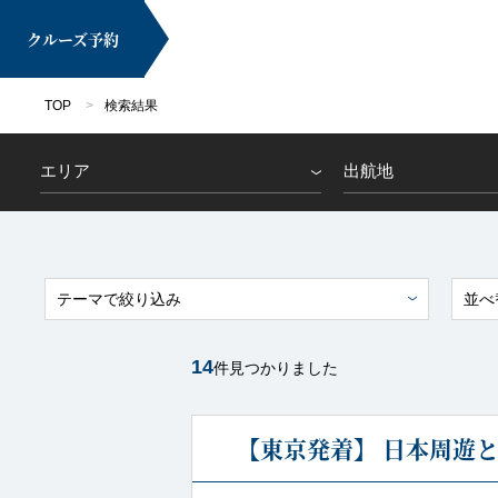
クルーズ
予約
TOP
検索結果
エリア
出航地
マイページ
テーマで絞り込み
並べ
14
件見つかりました
クルーズ検索
【東京発着】 日本周遊と