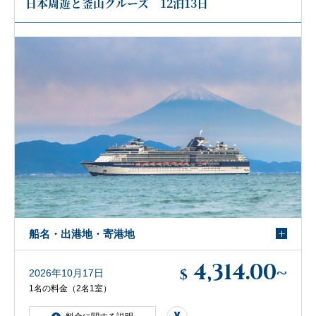
日本周遊と釜山クルーズ 12泊13日
船名・出港地・寄港地
4,314.00
~
$
2026年10月17日
1名の料金（2名1室）