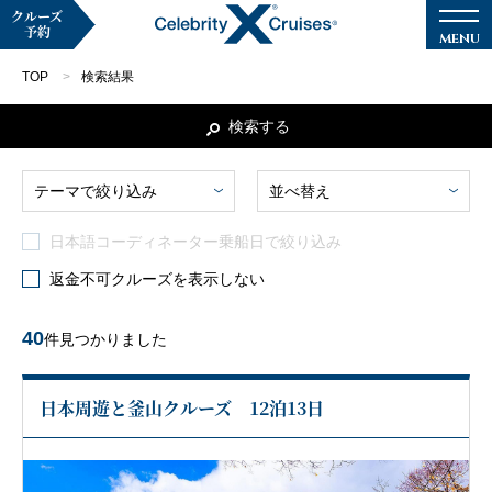
クルーズ
予約
TOP
検索結果
検索する
テーマで絞り込み
並べ替え
マイページ
メルマガ登録
日本語コーディネーター乗船日で絞り込み
クルーズ検索
返金不可クルーズを表示しない
キャンペーン・特集
40
件見つかりました
クルーズの楽しみ方
日本周遊と釜山クルーズ 12泊13日
船内へようこそ