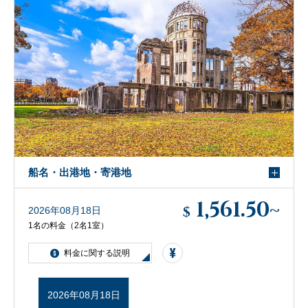
客船のご案内
寄港地ガイド
トピックス
パンフレット
ご予約後の流れ
お問い合わせ
船名・出港地・寄港地
1,561.50
~
セレブリティクルーズの世
$
2026年08月18日
よくあるご質問
界
1名の料金（2名1室）
料金に関する説明
2026年08月18日