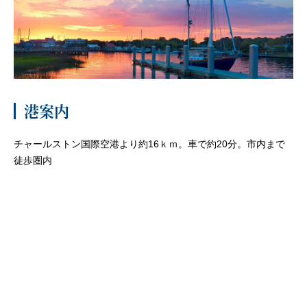
客船のご案内
寄港地ガイド
トピックス
パンフレット
港案内
チャールストン国際空港より約16ｋｍ。車で約20分。市内まで
ご予約後の流れ
お問い合わせ
徒歩圏内
セレブリティクルーズの世
よくあるご質問
界