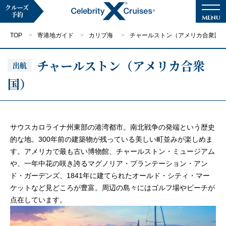
クルーズ
予約
TOP
寄港地ガイド
カリブ海
チャールストン（アメリカ合衆国
チャールストン（アメリカ合衆
出航
国）
マイページ
メルマガ登録
クルーズ検索
サウスカロライナ州東部の港湾都市。南北戦争の発端という歴史
的な地。300年前の建築物が残っている美しい町並みが楽しめま
す。アメリカで最も古い博物館、チャールストン・ミュージアム
キャンペーン・特集
や、一年中花の咲き誇るマグノリア・プランテーション・アン
ド・ガーデンズ、1841年に建てられたオールド・シティ・マー
クルーズの楽しみ方
ケットなど見どころが豊富。周辺の島々にはゴルフ場やビーチが
点在しています。
船内へようこそ