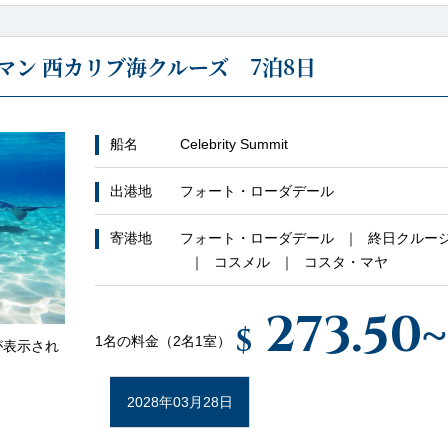
マン 西カリブ海クルーズ 7泊8日
船名
Celebrity Summit
出港地
フォート・ローダデール
寄港地
フォート・ローダデール
終日クルー
コスメル
コスタ・マヤ
273.50
~
$
1名の料金（2名1室）
が表示され
2028年03月28日