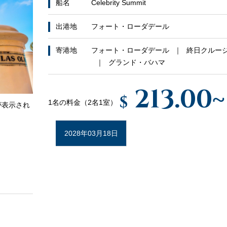
船名
Celebrity Summit
出港地
フォート・ローダデール
寄港地
フォート・ローダデール
終日クルー
グランド・バハマ
213.00
~
$
1名の料金（2名1室）
が表示され
2028年03月18日