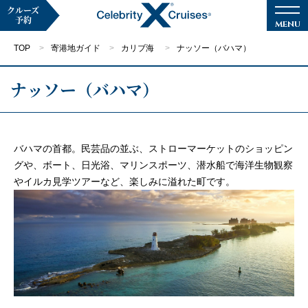
クルーズ
予約
TOP
寄港地ガイド
カリブ海
ナッソー（バハマ）
ナッソー（バハマ）
マイページ
メルマガ登録
バハマの首都。民芸品の並ぶ、ストローマーケットのショッピン
グや、ボート、日光浴、マリンスポーツ、潜水船で海洋生物観察
クルーズ検索
やイルカ見学ツアーなど、楽しみに溢れた町です。
キャンペーン・特集
クルーズの楽しみ方
船内へようこそ