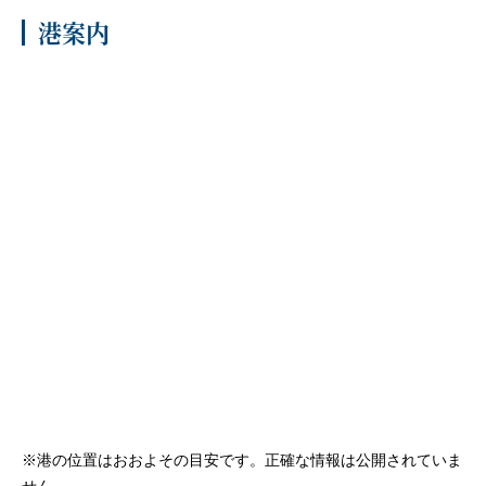
港案内
客船のご案内
寄港地ガイド
トピックス
パンフレット
ご予約後の流れ
お問い合わせ
セレブリティクルーズの世
よくあるご質問
界
※港の位置はおおよその目安です。正確な情報は公開されていま