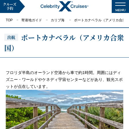
クルーズ
予約
TOP
寄港地ガイド
カリブ海
ポートカナベラル（アメリカ合衆
ポートカナベラル（アメリカ合衆
出航
国）
マイページ
メルマガ登録
クルーズ検索
フロリダ半島のオーランド空港から車で約1時間。周囲にはディ
ズニー・ワールドやケネディ宇宙センターなどがあり、観光スポ
ットが点在しています。
キャンペーン・特集
クルーズの楽しみ方
船内へようこそ