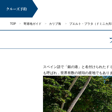
クルーズ
予約
TOP
寄港地ガイド
カリブ海
プエルト・プラタ（ドミニカ共
マイページ
スペイン語で「銀の港」と名付けられたドミ
も呼ばれ，世界有数の琥珀の産地でもあり
クルーズ検索