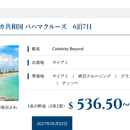
カ共和国 バハマクルーズ 6泊7日
船名
Celebrity Beyond
出港地
マイアミ
寄港地
マイアミ
終日クルージング
グラ
ナッソー
536.50
~
$
1名の料金（2名1室）
が表示され
2027年05月02日