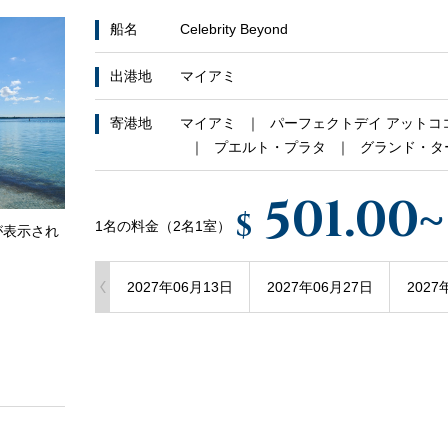
船名
Celebrity Beyond
出港地
マイアミ
寄港地
マイアミ
パーフェクトデイ アットコ
プエルト・プラタ
グランド・タ
501.00
~
$
1名の料金（2名1室）
が表示され
2027年06月13日
2027年06月27日
2027