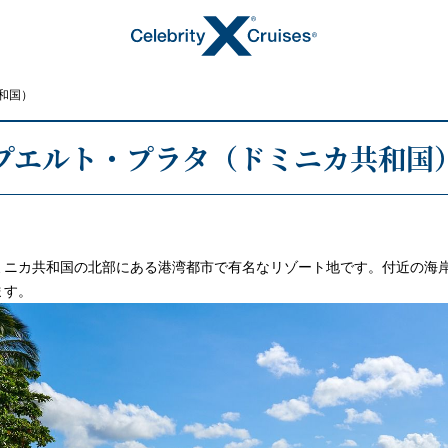
和国）
プエルト・プラタ（ドミニカ共和国
トピックス
ニカ共和国の北部にある港湾都市で有名なリゾート地です。付近の海岸
ます。
キャンペーン・特集