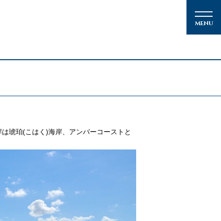
）
メルマガ登録
は琥珀(こはく)海岸、アンバーコーストと
クルーズの楽しみ方