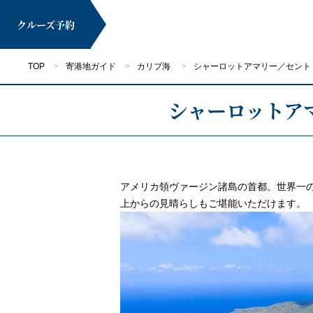
クルーズ
予約
TOP
寄港地ガイド
カリブ海
シャーロットアマリー／セント
シャーロットア
マイページ
アメリカ領ヴァージン諸島の首都。世界一
上からの見晴らしもご堪能いただけます。
クルーズ検索