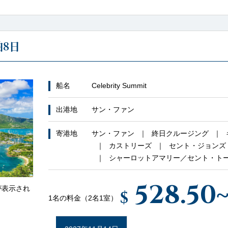
8日
船名
Celebrity Summit
出港地
サン・ファン
寄港地
サン・ファン
終日クルージング
カストリーズ
セント・ジョンズ
シャーロットアマリー／セント・ト
528.50
が表示され
$
1名の料金（2名1室）