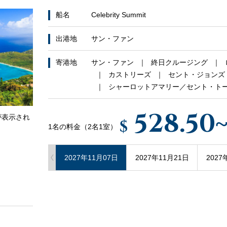
船名
Celebrity Summit
出港地
サン・ファン
寄港地
サン・ファン
終日クルージング
カストリーズ
セント・ジョンズ
シャーロットアマリー／セント・ト
528.50
が表示され
$
1名の料金（2名1室）
2027年11月07日
2027年11月21日
2027