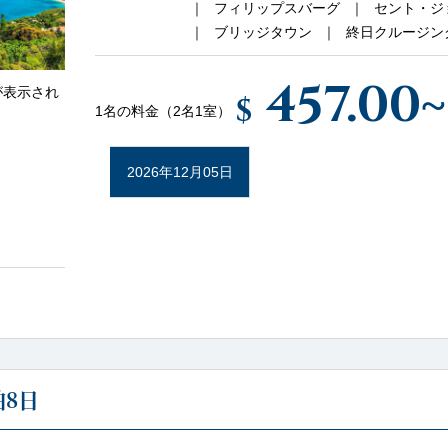
フィリップスバーグ
セント・ジ
ブリッジタウン
終日クルージン
457.00
~
が表示され
$
1名の料金（2名1室）
2026年12月05日
8日