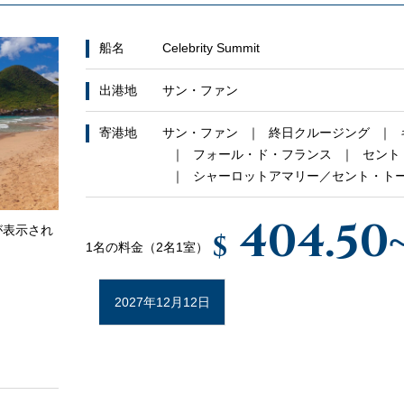
船名
Celebrity Summit
出港地
サン・ファン
寄港地
サン・ファン
終日クルージング
フォール・ド・フランス
セント
シャーロットアマリー／セント・ト
404.50
が表示され
$
1名の料金（2名1室）
2027年12月12日