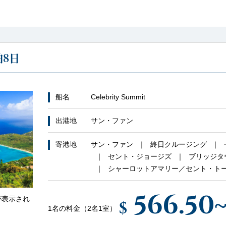
8日
船名
Celebrity Summit
出港地
サン・ファン
寄港地
サン・ファン
終日クルージング
セント・ジョージズ
ブリッジタ
シャーロットアマリー／セント・ト
566.50
が表示され
$
1名の料金（2名1室）