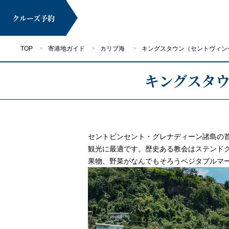
クルーズ
予約
TOP
寄港地ガイド
カリブ海
キングスタウン（セントヴィン
キングスタ
マイページ
セントビンセント・グレナディーン諸島の
観光に最適です。歴史ある教会はステンド
果物、野菜がなんでもそろうベジタブルマ
クルーズ検索