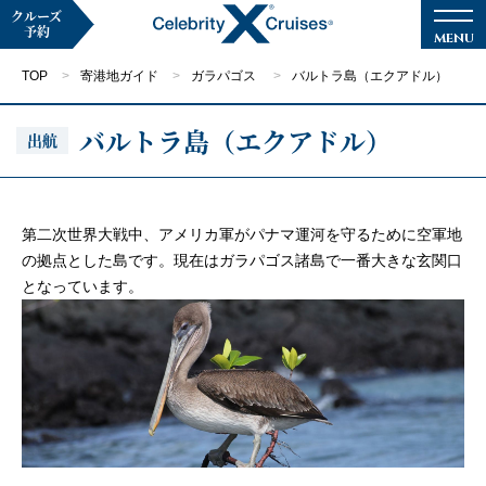
クルーズ
予約
TOP
寄港地ガイド
ガラパゴス
バルトラ島（エクアドル）
バルトラ島（エクアドル）
出航
マイページ
メルマガ登録
第二次世界大戦中、アメリカ軍がパナマ運河を守るために空軍地
の拠点とした島です。現在はガラパゴス諸島で一番大きな玄関口
クルーズ検索
となっています。
キャンペーン・特集
クルーズの楽しみ方
船内へようこそ