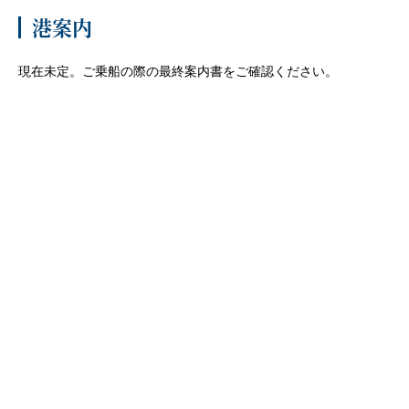
港案内
客船のご案内
現在未定。ご乗船の際の最終案内書をご確認ください。
寄港地ガイド
トピックス
パンフレット
ご予約後の流れ
お問い合わせ
セレブリティクルーズの世
よくあるご質問
界