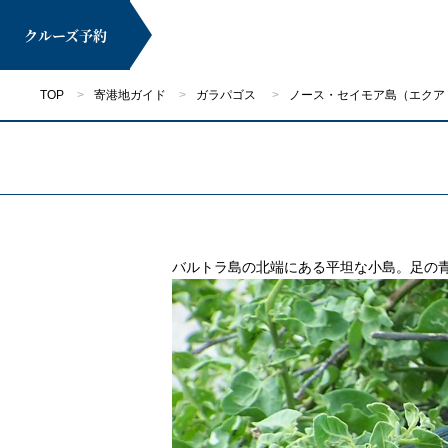
クルーズ
予約
TOP
寄港地ガイド
ガラパゴス
ノース・セイモア島（エクア
マイページ
バルトラ島の北端にある平坦な小島。足の
クルーズ検索