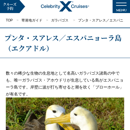
クルーズ
予約
TOP
寄港地ガイド
ガラパゴス
プンタ・スアレス／エスパニョ
プンタ・スアレス／エスパニョーラ島
（エクアドル）
マイページ
メルマガ登録
クルーズ検索
数々の稀少な生物の生息地として名高いガラパゴス諸島の中で
も、唯一ガラパゴス・アホウドリが生息している島がエスパニョ
ーラ島です。岸壁に波が打ち寄せると潮を吹く「ブローホール」
キャンペーン・特集
が有名です。
クルーズの楽しみ方
船内へようこそ