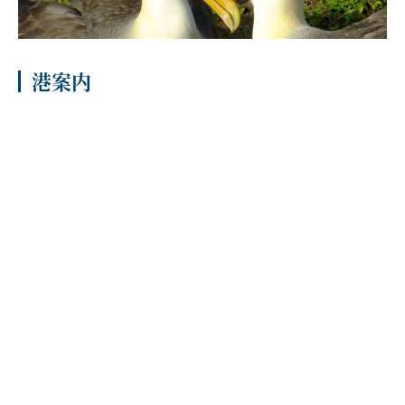
客船のご案内
寄港地ガイド
港案内
トピックス
パンフレット
ご予約後の流れ
お問い合わせ
セレブリティクルーズの世
よくあるご質問
界