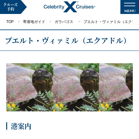
クルーズ
予約
TOP
寄港地ガイド
ガラパゴス
プエルト・ヴィァミル（エクア
プエルト・ヴィァミル（エクアドル）
マイページ
メルマガ登録
クルーズ検索
キャンペーン・特集
クルーズの楽しみ方
港案内
船内へようこそ