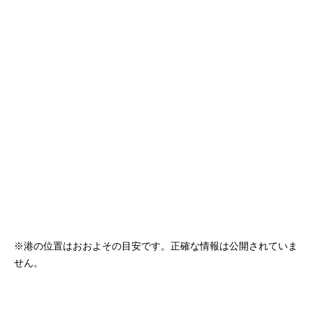
客船のご案内
寄港地ガイド
トピックス
パンフレット
ご予約後の流れ
お問い合わせ
セレブリティクルーズの世
よくあるご質問
界
※港の位置はおおよその目安です。正確な情報は公開されていま
せん。