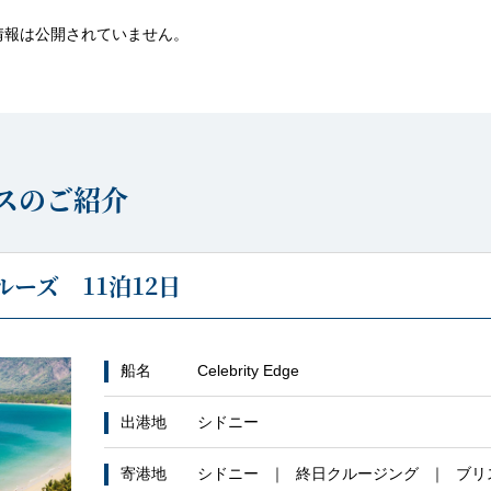
情報は公開されていません。
スのご紹介
ーズ 11泊12日
船名
Celebrity Edge
出港地
シドニー
寄港地
シドニー
終日クルージング
ブリ