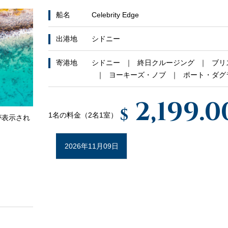
船名
Celebrity Edge
出港地
シドニー
寄港地
シドニー
終日クルージング
ブリ
ヨーキーズ・ノブ
ポート・ダグ
2,199.0
$
1名の料金（2名1室）
が表示され
2026年11月09日