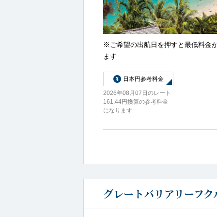
※ご希望の出航日を押すと最低料金
ます
日本円参考料金
2026年08月07日のレート
161.44円換算の参考料金
になります
グレートバリアリーフクル