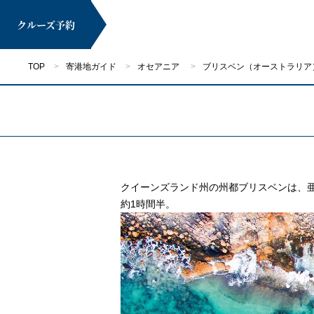
クルーズ
予約
TOP
寄港地ガイド
オセアニア
ブリスベン（オーストラリア
マイページ
クイーンズランド州の州都ブリスベンは、
約1時間半。
クルーズ検索