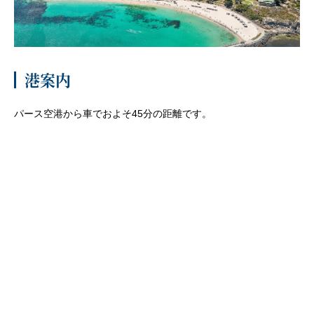
客船のご案内
寄港地ガイド
港案内
トピックス
パンフレット
パース空港から車でおよそ45分の距離です。
ご予約後の流れ
お問い合わせ
セレブリティクルーズの世
よくあるご質問
界