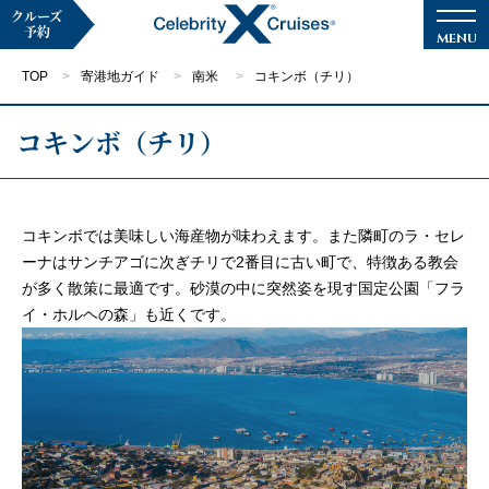
クルーズ
予約
TOP
寄港地ガイド
南米
コキンボ（チリ）
コキンボ（チリ）
マイページ
メルマガ登録
コキンボでは美味しい海産物が味わえます。また隣町のラ・セレ
ーナはサンチアゴに次ぎチリで2番目に古い町で、特徴ある教会
クルーズ検索
が多く散策に最適です。砂漠の中に突然姿を現す国定公園「フラ
イ・ホルヘの森」も近くです。
キャンペーン・特集
クルーズの楽しみ方
船内へようこそ