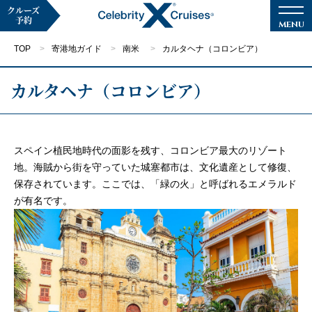
クルーズ
予約
TOP
寄港地ガイド
南米
カルタヘナ（コロンビア）
カルタヘナ（コロンビア）
マイページ
メルマガ登録
スペイン植民地時代の面影を残す、コロンビア最大のリゾート
地。海賊から街を守っていた城塞都市は、文化遺産として修復、
クルーズ検索
保存されています。ここでは、「緑の火」と呼ばれるエメラルド
が有名です。
キャンペーン・特集
クルーズの楽しみ方
船内へようこそ