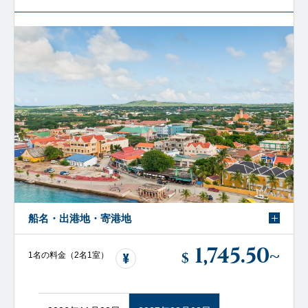
船名・出港地・寄港地
1,745.50
~
$
1名の料金（2名1室）