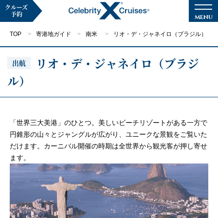
クルーズ
予約
TOP
寄港地ガイド
南米
リオ・デ・ジャネイロ（ブラジル）
リオ・デ・ジャネイロ（ブラジ
出航
ル）
マイページ
メルマガ登録
クルーズ検索
「世界三大美港」のひとつ。美しいビーチリゾートがある一方で
円錐形の山々とジャングルが広がり、ユニークな景観をご覧いた
だけます。カーニバル開催の時期は全世界から観光客が押し寄せ
キャンペーン・特集
ます。
クルーズの楽しみ方
船内へようこそ