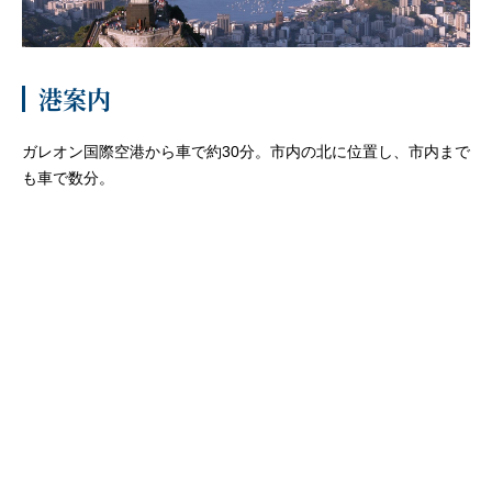
客船のご案内
寄港地ガイド
港案内
ガレオン国際空港から車で約30分。市内の北に位置し、市内まで
トピックス
パンフレット
も車で数分。
ご予約後の流れ
お問い合わせ
セレブリティクルーズの世
よくあるご質問
界