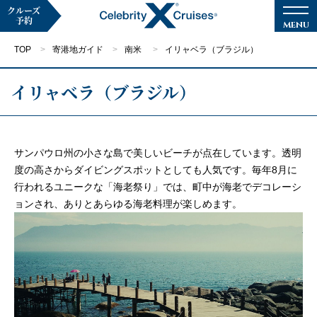
クルーズ
予約
TOP
寄港地ガイド
南米
イリャベラ（ブラジル）
イリャベラ（ブラジル）
マイページ
メルマガ登録
サンパウロ州の小さな島で美しいビーチが点在しています。透明
度の高さからダイビングスポットとしても人気です。毎年8月に
クルーズ検索
行われるユニークな「海老祭り」では、町中が海老でデコレーシ
ョンされ、ありとあらゆる海老料理が楽しめます。
キャンペーン・特集
クルーズの楽しみ方
船内へようこそ