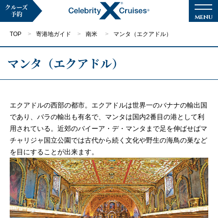
クルーズ
予約
TOP
寄港地ガイド
南米
マンタ（エクアドル）
マンタ（エクアドル）
マイページ
メルマガ登録
エクアドルの西部の都市。エクアドルは世界一のバナナの輸出国
であり、バラの輸出も有名で、マンタは国内2番目の港として利
クルーズ検索
用されている。近郊のバイーア・デ・マンタまで足を伸ばせばマ
チャリジャ国立公園では古代から続く文化や野生の海鳥の巣など
キャンペーン・特集
を目にすることが出来ます。
クルーズの楽しみ方
船内へようこそ