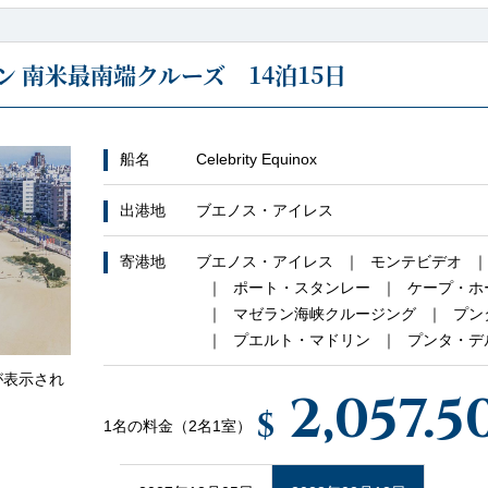
 南米最南端クルーズ 14泊15日
船名
Celebrity Equinox
出港地
ブエノス・アイレス
寄港地
ブエノス・アイレス
モンテビデオ
ポート・スタンレー
ケープ・ホ
マゼラン海峡クルージング
プン
プエルト・マドリン
プンタ・デ
が表示され
2,057.5
$
1名の料金（2名1室）