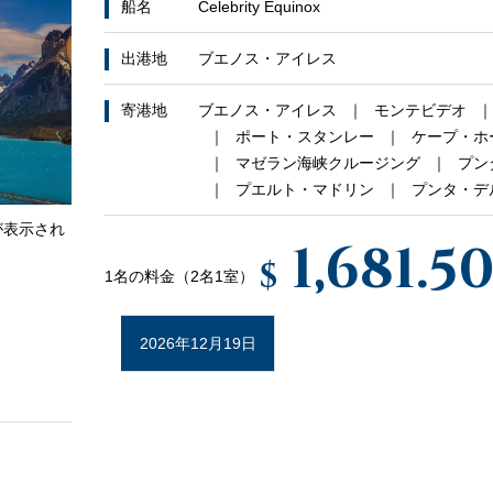
船名
Celebrity Equinox
出港地
ブエノス・アイレス
寄港地
ブエノス・アイレス
モンテビデオ
ポート・スタンレー
ケープ・ホ
マゼラン海峡クルージング
プン
プエルト・マドリン
プンタ・デ
が表示され
1,681.5
$
1名の料金（2名1室）
2026年12月19日