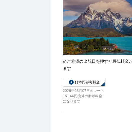
※ご希望の出航日を押すと最低料金
ます
日本円参考料金
2026年08月07日のレート
161.44円換算の参考料金
になります