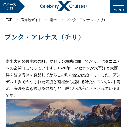
クルーズ
予約
TOP
寄港地ガイド
南米
プンタ・アレナス（チリ）
プンタ・アレナス（チリ）
マイページ
メルマガ登録
南米大陸の最南端の町。マゼラン海峡に面しており、パタゴニア
への玄関口になっています。1520年、マゼランが太平洋と大西
クルーズ検索
洋を結ぶ海峡を発見してからこの町の歴史は始まりました。アン
デス山脈で冷やされた気流と南極から流れる冷たいフンボルト海
キャンペーン・特集
流、海峡を吹き抜ける強風など、厳しい環境にさらされている町
です。
クルーズの楽しみ方
船内へようこそ