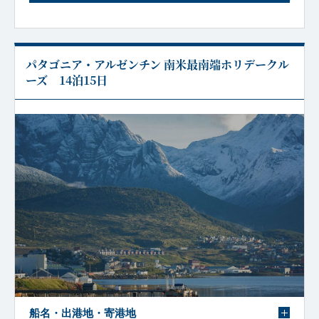
パタゴニア・アルゼンチン 南米最南端ホリデークル
ーズ 14泊15日
船名・出港地・寄港地