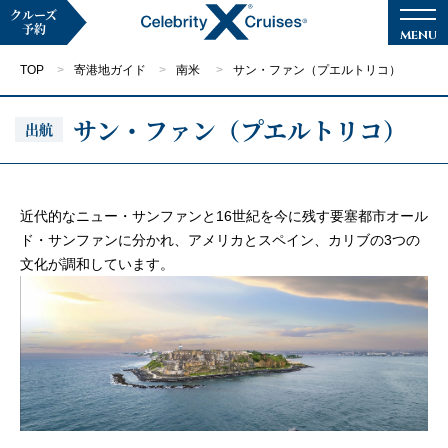
クルーズ
予約
TOP
寄港地ガイド
南米
サン・ファン（プエルトリコ）
サン・ファン（プエルトリコ）
出航
マイページ
メルマガ登録
近代的なニュー・サンファンと16世紀を今に残す要塞都市オール
ド・サンファンに分かれ、アメリカとスペイン、カリブの3つの
クルーズ検索
文化が調和しています。
キャンペーン・特集
クルーズの楽しみ方
船内へようこそ