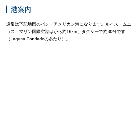
港案内
客船のご案内
通常は下記地図のパン・アメリカン港になります。ルイス・ムニ
寄港地ガイド
ョス・マリン国際空港はから約16km、タクシーで約30分です
（Laguna Condadoのあたり）。
トピックス
パンフレット
ご予約後の流れ
お問い合わせ
セレブリティクルーズの世
よくあるご質問
界