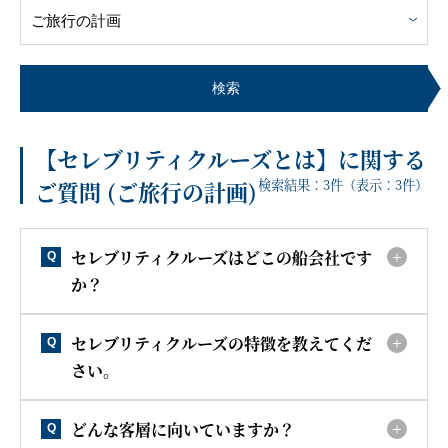
客船のご案内
寄港地ガイド
検索
【セレブリティクルーズとは】に関する
トピックス
パンフレット
検索結果：
3
件（表示：
3
件）
ご質問 (ご旅行の計画)
ご予約後の流れ
お問い合わせ
セレブリティクルーズはどこの船会社です
Q
か？
セレブリティクルーズの世
よくあるご質問
界
セレブリティクルーズの特徴を教えてくだ
Q
さい。
どんな客層に向いていますか？
Q