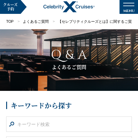
クルーズ
予約
TOP
よくあるご質問
【セレブリティクルーズとは】に関するご質問
Q & A
マイページ
メルマガ登録
よくあるご質問
クルーズ検索
キャンペーン・特集
キーワードから探す
クルーズの楽しみ方
船内へようこそ