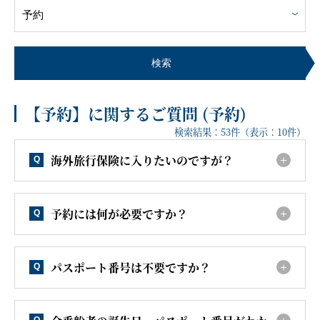
客船のご案内
寄港地ガイド
検索
【予約】に関するご質問 (予約)
トピックス
パンフレット
検索結果：
53
件（表示：
10
件）
海外旅行保険に入りたいのですが？
Q
ご予約後の流れ
お問い合わせ
予約には何が必要ですか？
Q
セレブリティクルーズの世
よくあるご質問
界
パスポート番号は不要ですか？
Q