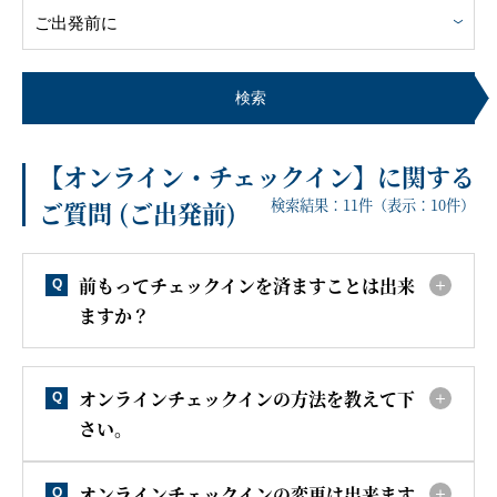
客船のご案内
寄港地ガイド
検索
【オンライン・チェックイン】に関する
トピックス
パンフレット
検索結果：
11
件（表示：
10
件）
ご質問 (ご出発前)
ご予約後の流れ
お問い合わせ
前もってチェックインを済ますことは出来
Q
ますか？
セレブリティクルーズの世
よくあるご質問
界
オンラインチェックインの方法を教えて下
Q
さい。
オンラインチェックインの変更は出来ます
Q