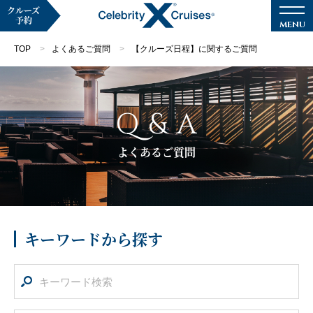
クルーズ
予約
TOP
よくあるご質問
【クルーズ日程】に関するご質問
Q & A
マイページ
メルマガ登録
よくあるご質問
クルーズ検索
キャンペーン・特集
キーワードから探す
クルーズの楽しみ方
船内へようこそ