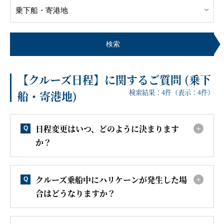
客船のご案内
寄港地ガイド
検索
【クルーズ日程】に関するご質問 (乗下
トピックス
パンフレット
検索結果：
4
件（表示：
4
件）
船・寄港地)
ご予約後の流れ
お問い合わせ
日程変更はいつ、どのように決まります
Q
か？
セレブリティクルーズの世
よくあるご質問
界
クルーズ乗船中にハリケーンが発生した場
Q
合はどうなりますか？