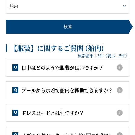
客船のご案内
寄港地ガイド
検索
【服装】に関するご質問 (船内)
トピックス
パンフレット
検索結果：
5
件（表示：
5
件）
日中はどのような服装が良いですか？
Q
ご予約後の流れ
お問い合わせ
プールから水着で船内を移動できますか？
Q
セレブリティクルーズの世
よくあるご質問
界
ドレスコードとは何ですか？
Q