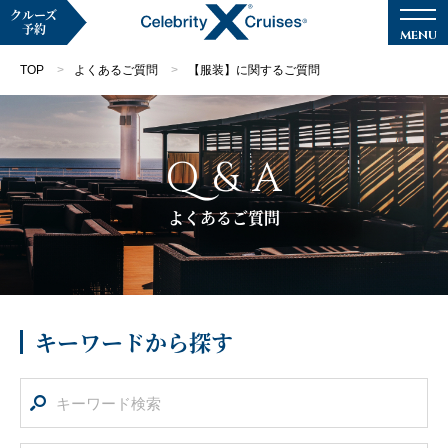
クルーズ
予約
TOP
よくあるご質問
【服装】に関するご質問
Q & A
マイページ
メルマガ登録
よくあるご質問
クルーズ検索
キャンペーン・特集
キーワードから探す
クルーズの楽しみ方
船内へようこそ