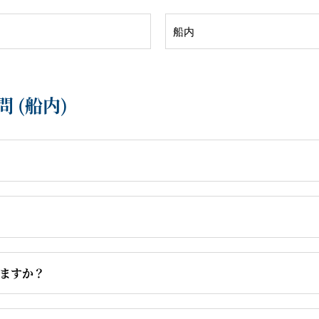
客船のご案内
 (船内)
ご予約後の流れ
セレブリティクルーズの世界
ますか？