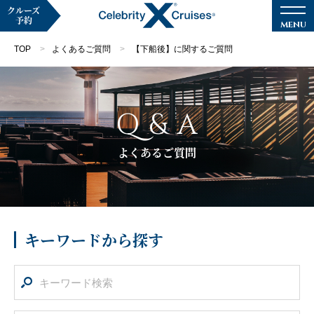
クルーズ
予約
TOP
よくあるご質問
【下船後】に関するご質問
Q & A
マイページ
メルマガ登録
よくあるご質問
クルーズ検索
キャンペーン・特集
キーワードから探す
クルーズの楽しみ方
船内へようこそ