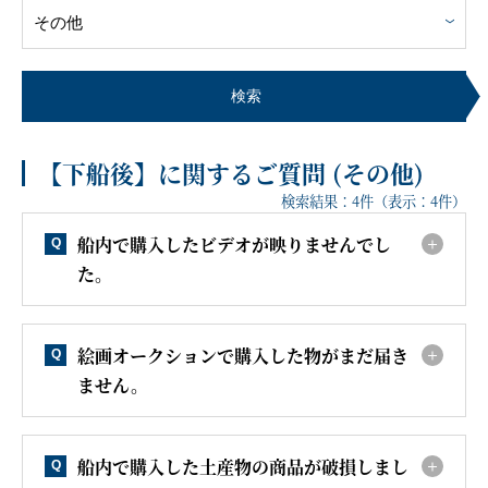
客船のご案内
寄港地ガイド
検索
【下船後】に関するご質問 (その他)
トピックス
パンフレット
検索結果：
4
件（表示：
4
件）
船内で購入したビデオが映りませんでし
Q
ご予約後の流れ
お問い合わせ
た。
セレブリティクルーズの世
よくあるご質問
絵画オークションで購入した物がまだ届き
界
Q
ません。
船内で購入した土産物の商品が破損しまし
Q