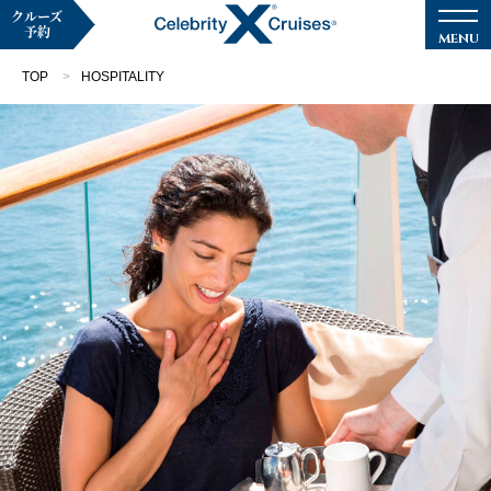
クルーズ
予約
TOP
HOSPITALITY
マイページ
メルマガ登録
クルーズ検索
キャンペーン・特集
クルーズの楽しみ方
船内へようこそ