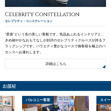
Celebrity Constellation
セレブリティ・コンステレーション
“星座”という名の美しい客船です。気品あふれるインテリアと、
きめ細やかなおもてなしが好評のセレブリティクルーズが誇るフ
ラッグシップです。バラエティ豊かなコースで御客様を極上のバ
カンスへお連れします。
詳細はこちら
お部屋
バルコニー客室
スイー