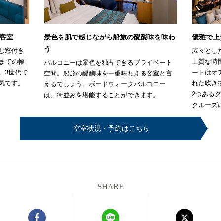
客室
景色を肌で感じながら船旅の醍醐味を味わ
優雅で上
う
む窓付き
広々とし
名までの幅
上質な時
バルコニーは景色を独占できるプライベート
、3世代で
ートはオ
空間。船旅の醍醐味を一番味わえる客室と言
気です。
れた吹き
えるでしょう。ボードウォークバルコニー
2つある
は、街並みを堪能することができます。
クルーズ
空室状況・予約はこちら
SHARE