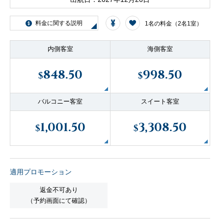
客船のご案内
料金に関する説明
1名の料金（2名1室）
寄港地ガイド
内側客室
海側客室
848.50
998.50
$
$
トピックス
パンフレット
バルコニー客室
スイート客室
ご予約後の流れ
お問い合わせ
1,001.50
3,308.50
$
$
セレブリティクルーズの世
よくあるご質問
界
適用プロモーション
返金不可あり
（予約画面にて確認）