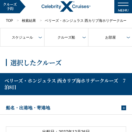
クルーズ
予約
TOP
検索結果
ベリーズ・ホンジュラス 西カリブ海ホリデークルーズ 
スケジュール
クルーズ船
お部屋
マイページ
メルマガ登録
選択したクルーズ
クルーズ検索
ベリーズ・ホンジュラス 西カリブ海ホリデークルーズ 7
泊8日
キャンペーン・特集
クルーズの楽しみ方
船名・出港地・寄港地
船内へようこそ
出航日：2027年12月26日