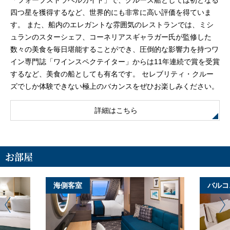
「フォーブストラベルガイド」で、クルーズ船としては初となる
四つ星を獲得するなど、世界的にも非常に高い評価を得ていま
す。 また、船内のエレガントな雰囲気のレストランでは、ミシ
ュランのスターシェフ、コーネリアスギャラガー氏が監修した
数々の美食を毎日堪能することができ、圧倒的な影響力を持つワ
イン専門誌「ワインスペクテイター」からは11年連続で賞を受賞
するなど、美食の船としても有名です。 セレブリティ・クルー
ズでしか体験できない極上のバカンスをぜひお楽しみください。
詳細はこちら
お部屋
海側客室
バルコ