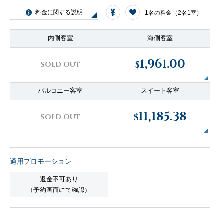
客船のご案内
料金に関する説明
1名の料金（2名1室）
内側客室
海側客室
寄港地ガイド
1,961.00
$
SOLD OUT
トピックス
パンフレット
バルコニー客室
スイート客室
11,185.38
ご予約後の流れ
お問い合わせ
$
SOLD OUT
セレブリティクルーズの世
よくあるご質問
界
適用プロモーション
返金不可あり
（予約画面にて確認）