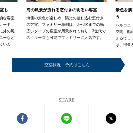
室も
海の風景が流れる窓付きの明るい客室
景色を肌
う
的な客室
海側の景色が楽しめ、陽光の差し込む窓付き
ナード
の客室。ファミリー海側は、3〜8名までの幅
バルコニ
に外の風
広いタイプの客室が用意されており、3世代で
空間。船
ニーなど
のクルーズも可能でファミリーに人気です。
えるでし
ていま
は、街並
空室状況・予約はこちら
SHARE