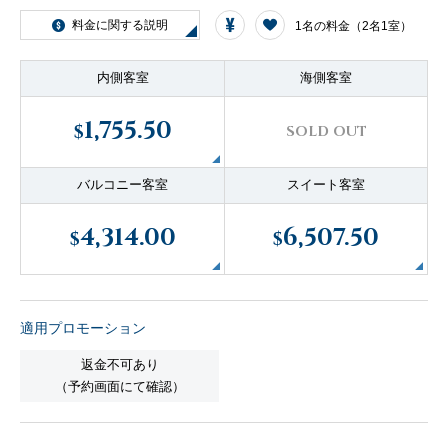
客船のご案内
料金に関する説明
1名の料金（2名1室）
内側客室
海側客室
寄港地ガイド
1,755.50
$
SOLD OUT
トピックス
パンフレット
バルコニー客室
スイート客室
4,314.00
6,507.50
ご予約後の流れ
お問い合わせ
$
$
セレブリティクルーズの世
よくあるご質問
界
適用プロモーション
返金不可あり
（予約画面にて確認）