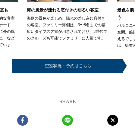
室も
海の風景が流れる窓付きの明るい客室
景色を肌
う
的な客室
海側の景色が楽しめ、陽光の差し込む窓付き
ナード
の客室。ファミリー海側は、3〜8名までの幅
バルコニ
に外の風
広いタイプの客室が用意されており、3世代で
空間。船
ニーなど
のクルーズも可能でファミリーに人気です。
えるでし
ていま
は、街並
空室状況・予約はこちら
SHARE