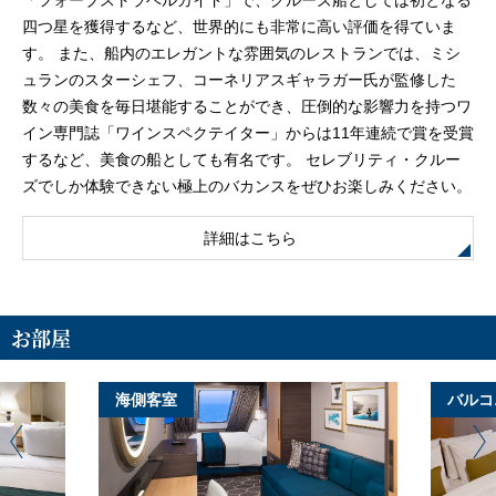
「フォーブストラベルガイド」で、クルーズ船としては初となる
四つ星を獲得するなど、世界的にも非常に高い評価を得ていま
す。 また、船内のエレガントな雰囲気のレストランでは、ミシ
ュランのスターシェフ、コーネリアスギャラガー氏が監修した
数々の美食を毎日堪能することができ、圧倒的な影響力を持つワ
イン専門誌「ワインスペクテイター」からは11年連続で賞を受賞
するなど、美食の船としても有名です。 セレブリティ・クルー
ズでしか体験できない極上のバカンスをぜひお楽しみください。
詳細はこちら
お部屋
海側客室
バルコ