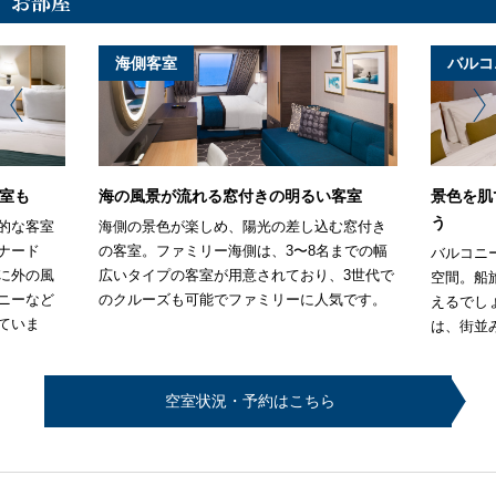
お部屋
海側客室
バルコ
室も
海の風景が流れる窓付きの明るい客室
景色を肌
う
的な客室
海側の景色が楽しめ、陽光の差し込む窓付き
ナード
の客室。ファミリー海側は、3〜8名までの幅
バルコニ
に外の風
広いタイプの客室が用意されており、3世代で
空間。船
ニーなど
のクルーズも可能でファミリーに人気です。
えるでし
ていま
は、街並
空室状況・予約はこちら