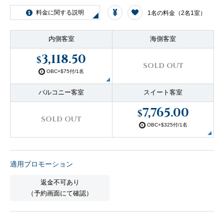
客船のご案内
料金に関する説明
1名の料金（2名1室）
内側客室
海側客室
寄港地ガイド
3,118.50
$
SOLD OUT
OBC+$75付/1名
トピックス
パンフレット
バルコニー客室
スイート客室
7,765.00
$
ご予約後の流れ
お問い合わせ
SOLD OUT
OBC+$325付/1名
セレブリティクルーズの世
よくあるご質問
界
適用プロモーション
返金不可あり
（予約画面にて確認）