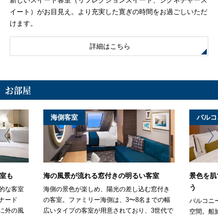
新しいスイート客室（リフレクションスイート、シグネチャース
イート）がお目見え。より充実した寛ぎの時間をお過ごしいただ
けます。
詳細はこちら
お部屋
海側客室
バルコ
室も
海の風景が流れる窓付きの明るい客室
景色を肌
う
的な客室
海側の景色が楽しめ、陽光の差し込む窓付き
ナード
の客室。ファミリー海側は、3〜8名までの幅
バルコニ
に外の風
広いタイプの客室が用意されており、3世代で
空間。船