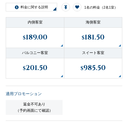
客船のご案内
料金に関する説明
1名の料金（2名1室）
内側客室
海側客室
寄港地ガイド
189.00
181.50
$
$
トピックス
パンフレット
バルコニー客室
スイート客室
201.50
985.50
ご予約後の流れ
お問い合わせ
$
$
セレブリティクルーズの世
よくあるご質問
界
適用プロモーション
返金不可あり
（予約画面にて確認）