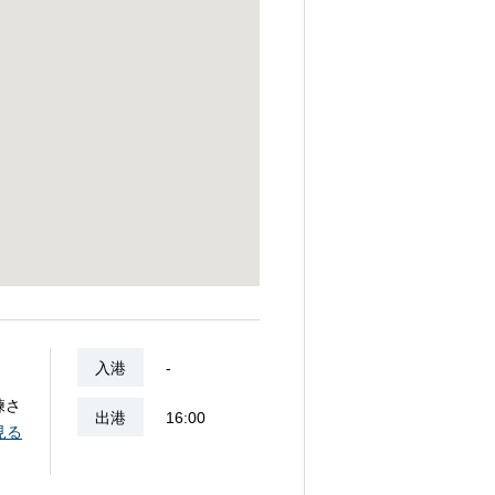
入港
-
練さ
出港
16:00
河
見る