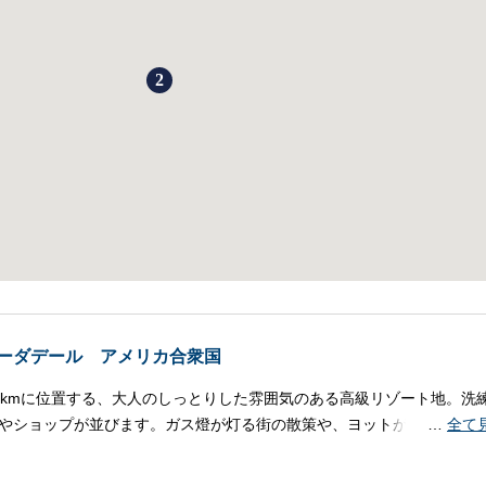
2
ーダデール アメリカ合衆国
0kmに位置する、大人のしっとりした雰囲気のある高級リゾート地。洗
やショップが並びます。ガス燈が灯る街の散策や、ヨットが点在する運
…
全て
しょう。