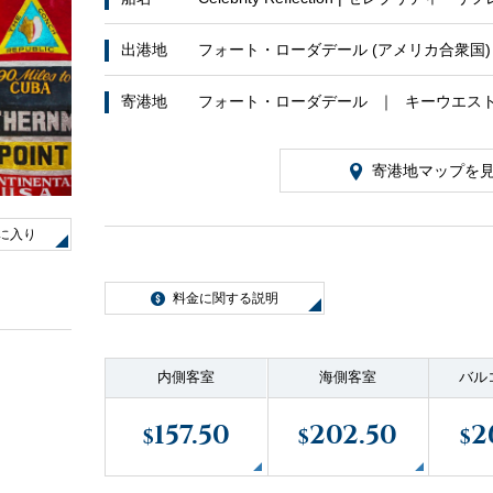
出港地
フォート・ローダデール (アメリカ合衆国)
客船のご案内
寄港地
フォート・ローダデール
キーウエス
寄港地マップを
に入り
ご予約後の流れ
料金に関する説明
内側客室
海側客室
バル
セレブリティクルーズの世界
157.50
202.50
2
$
$
$