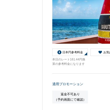
船内へようこそ
日本円参考料金
お気
本日のレート161.44円換
パンフレット
算の参考料金になります
適用プロモーション
よくあるご質問
返金不可あり
（予約画面にて確認）