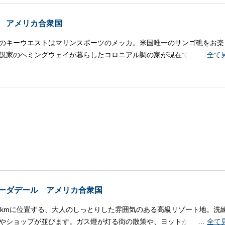
 アメリカ合衆国
のキーウエストはマリンスポーツのメッカ。米国唯一のサンゴ礁をお楽
説家のヘミングウェイが暮らしたコロニアル調の家が現在でも残ってい
…
全て
ーダデール アメリカ合衆国
0kmに位置する、大人のしっとりした雰囲気のある高級リゾート地。洗
やショップが並びます。ガス燈が灯る街の散策や、ヨットが点在する運
…
全て