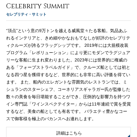
Celebrity Summit
セレブリティ・サミット
“頂点”という意の9万トンを越える威風堂々たる客船。気品あふ
れるインテリアと、きめ細やかなおもてなしが好評のセレブリテ
ィクルーズが誇るフラッグシップです。 2019年には大規模改装
プログラム「レボリューション」により更にモダンでラグジュア
リーな客船に生まれ変わりました。2023年には世界的に権威の
ある「フォーブストラベルガイド」で、クルーズ船としては初と
なる四つ星を獲得するなど、世界的にも非常に高い評価を得てい
ます。 また、船内のエレガントな雰囲気のレストランでは、ミ
シュランのスターシェフ、コーネリアスギャラガー氏が監修した
数々の美食を毎日堪能することができ、圧倒的な影響力を持つワ
イン専門誌「ワインスペクテイター」からは11年連続で賞を受賞
するなど、美食の船としても有名です。 バラエティ豊かなコー
スで御客様を極上のバカンスへお連れします。
詳細はこちら