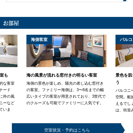
お部屋
海側客室
バルコ
室も
海の風景が流れる窓付きの明るい客室
景色を肌
う
的な客室
海側の景色が楽しめ、陽光の差し込む窓付き
ナード
の客室。ファミリー海側は、3〜8名までの幅
バルコニ
に外の風
広いタイプの客室が用意されており、3世代で
空間。船
ニーなど
のクルーズも可能でファミリーに人気です。
えるでし
ていま
は、街並
空室状況・予約はこちら