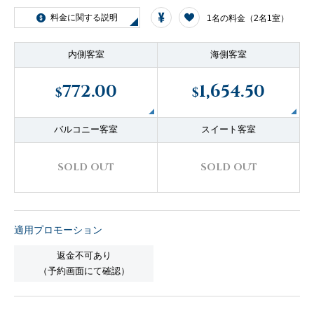
客船のご案内
料金に関する説明
1名の料金（2名1室）
内側客室
海側客室
寄港地ガイド
772.00
1,654.50
$
$
トピックス
パンフレット
バルコニー客室
スイート客室
ご予約後の流れ
お問い合わせ
SOLD OUT
SOLD OUT
セレブリティクルーズの世
よくあるご質問
界
適用プロモーション
返金不可あり
（予約画面にて確認）