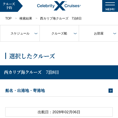
クルーズ
予約
TOP
検索結果
西カリブ海クルーズ 7泊8日
スケジュール
クルーズ船
お部屋
マイページ
メルマガ登録
選択したクルーズ
クルーズ検索
西カリブ海クルーズ 7泊8日
キャンペーン・特集
船名・出港地・寄港地
クルーズの楽しみ方
船内へようこそ
出航日：2028年02月06日