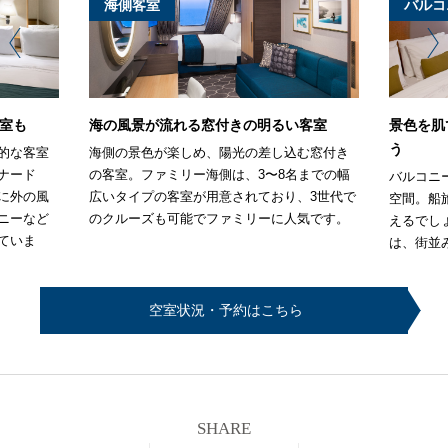
海側客室
バルコ
室も
海の風景が流れる窓付きの明るい客室
景色を肌
う
的な客室
海側の景色が楽しめ、陽光の差し込む窓付き
ナード
の客室。ファミリー海側は、3〜8名までの幅
バルコニ
に外の風
広いタイプの客室が用意されており、3世代で
空間。船
ニーなど
のクルーズも可能でファミリーに人気です。
えるでし
ていま
は、街並
空室状況・予約はこちら
SHARE