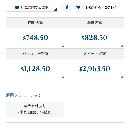
客船のご案内
料金に関する説明
1名の料金（2名1室）
内側客室
海側客室
寄港地ガイド
748.50
828.50
$
$
トピックス
パンフレット
バルコニー客室
スイート客室
1,128.50
2,963.50
ご予約後の流れ
お問い合わせ
$
$
セレブリティクルーズの世
よくあるご質問
界
適用プロモーション
返金不可あり
（予約画面にて確認）