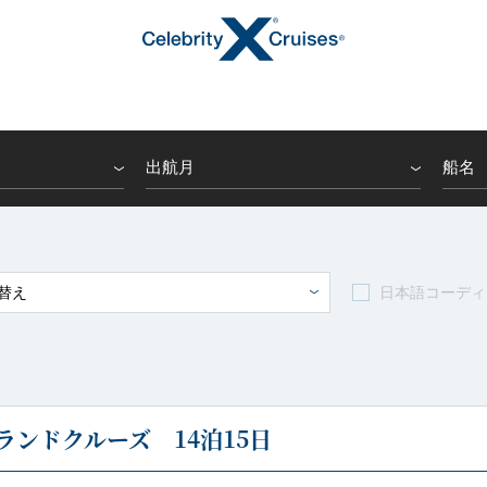
出航月
船名
トピックス
替え
日本語コーディ
キャンペーン・特集
ンドクルーズ 14泊15日