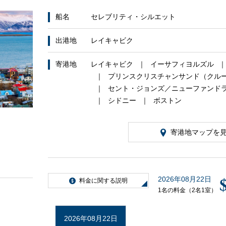
船名
セレブリティ・シルエット
客船のご案内
出港地
レイキャビク
寄港地
レイキャビク
イーサフィヨルズル
プリンスクリスチャンサンド（クル
セント・ジョンズ／ニューファンド
シドニー
ボストン
ご予約後の流れ
寄港地マップを
2026年08月22日
セレブリティクルーズの世界
料金に関する説明
1名の料金（2名1室）
2026年08月22日