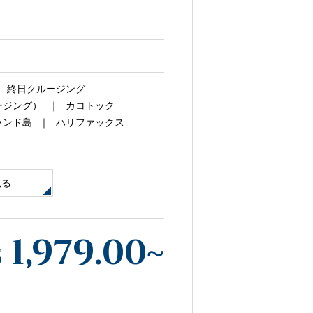
寄港地ガイド
終日クルージング
ージング）
カコトック
ランド島
ハリファックス
お問い合わせ
見る
1,979.00
~
$