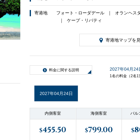
寄港地
フォート・ローダデール
オランヘス
ケープ・リバティ
寄港地マップを
2027年04月24
料金に関する説明
1名の料金（2名1
2027年04月24日
内側客室
海側客室
バル
455.50
799.00
8
$
$
$