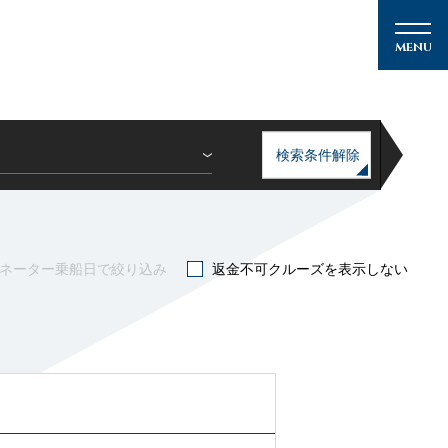
検索条件解除
メルマガ登録
ネーター乗船日で絞り込み
返金不可クルーズを表示しない
クルーズの楽しみ方