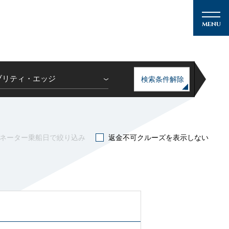
ブリティ・エッジ
検索条件解除
メルマガ登録
ネーター乗船日で絞り込み
返金不可クルーズを表示しない
クルーズの楽しみ方