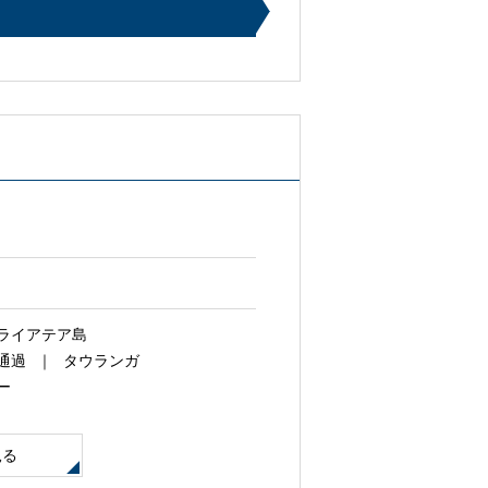
ライアテア島
通過
タウランガ
ー
見る