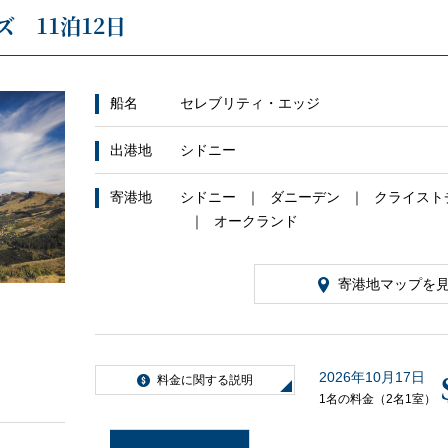
 11泊12日
船名
セレブリティ・エッジ
出港地
シドニー
寄港地
シドニー
ダニーデン
クライスト
オークランド
寄港地マップを
2026年10月17日
料金に関する説明
1名の料金（2名1室）