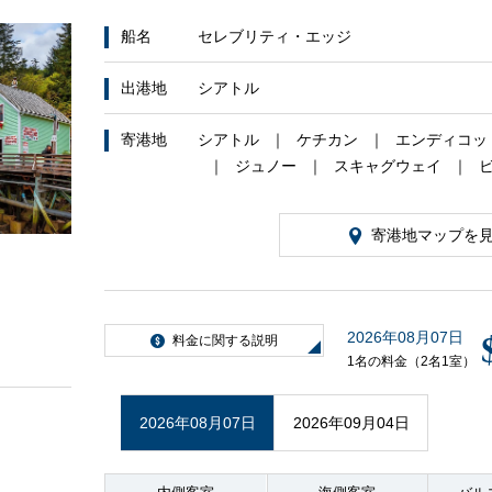
船名
セレブリティ・エッジ
客船のご案内
出港地
シアトル
寄港地
シアトル
ケチカン
エンディコッ
ジュノー
スキャグウェイ
寄港地マップを
ご予約後の流れ
2026年08月07日
料金に関する説明
1名の料金（2名1室）
セレブリティクルーズの世界
2026年08月07日
2026年09月04日