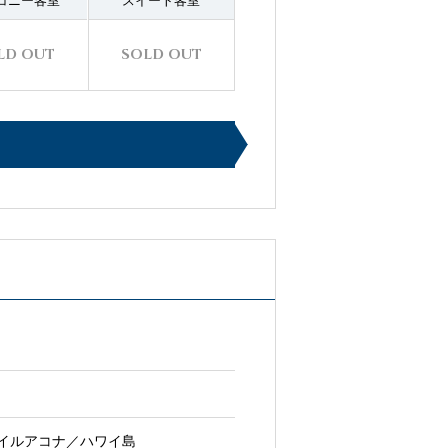
コニー客室
スイート客室
LD OUT
SOLD OUT
イルアコナ／ハワイ島