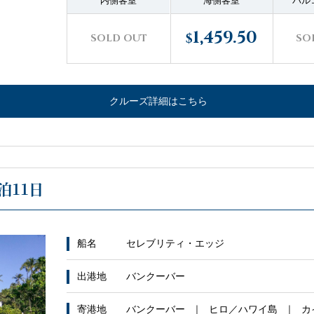
内側客室
海側客室
バル
1,459.50
$
SOLD OUT
SO
クルーズ詳細はこちら
泊11日
船名
セレブリティ・エッジ
出港地
バンクーバー
寄港地
バンクーバー
ヒロ／ハワイ島
カ