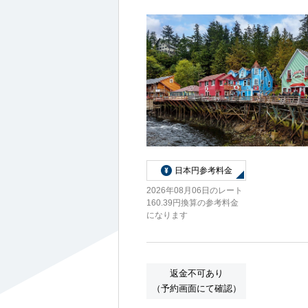
船内へようこそ
日本円参考料金
パンフレット
2026年08月06日のレート
160.39円換算の参考料金
になります
よくあるご質問
返金不可あり
（予約画面にて確認）