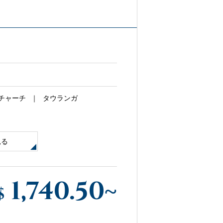
チャーチ
タウランガ
見る
1,740.50
~
$