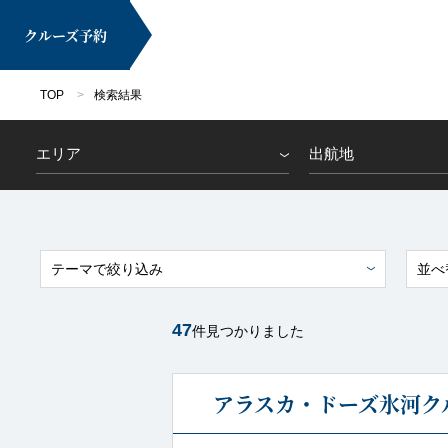
クルーズ
予約
TOP
検索結果
エリア
出航地
マイページ
テーマで絞り込み
並べ
47
件見つかりました
クルーズ検索
アラスカ・ドーズ氷河ク