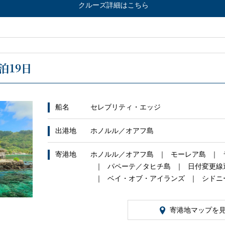
クルーズ詳細はこちら
泊19日
船名
セレブリティ・エッジ
出港地
ホノルル／オアフ島
寄港地
ホノルル／オアフ島
モーレア島
パペーテ／タヒチ島
日付変更線
ベイ・オブ・アイランズ
シドニ
寄港地マップを