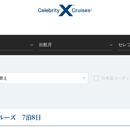
出航月
セレ
トピックス
替え
日本語コーディ
キャンペーン・特集
ルーズ 7泊8日