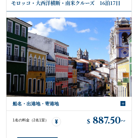
モロッコ・大西洋横断・南米クルーズ 16泊17日
船名・出港地・寄港地
887.50
~
$
1名の料金（2名1室）