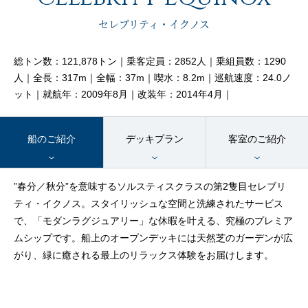
客船のご案内
セレブリティ・イクノス
寄港地ガイド
総トン数：121,878トン｜乗客定員：2852人｜乗組員数：1290
人｜全長：317m｜全幅：37m｜喫水：8.2m｜巡航速度：24.0ノ
ット｜就航年：2009年8月｜改装年：2014年4月｜
トピックス
パンフレット
船のご紹介
デッキプラン
客室のご紹介
ご予約後の流れ
お問い合わせ
”春分／秋分”を意味するソルスティスクラスの第2隻目セレブリ
ティ・イクノス。スタイリッシュな空間と洗練されたサービス
セレブリティクルーズの世
よくあるご質問
で、「モダンラグジュアリー」な休暇を叶える、究極のプレミア
界
ムシップです。船上のオープンデッキには天然芝のガーデンが広
がり、緑に癒される最上のリラックス体験をお届けします。