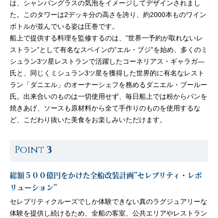
は、シャンパングラスの気泡をイメージしてデザインされまし
た。このタワーは2デッキ分の高さを誇り、約2000本ものワイン
ボトルが並んでいる姿は圧巻です。
船上で提供する料理を監修するのは、”世界一予約が取れないレ
ストラン”として有名なスペインの”エル・ブジ”を始め、多くのミ
シュラン3ツ星レストランで活躍したコーネリアス・ギャラガ—
氏と、同じくミシュラン3ツ星を獲得した世界的に有名なレスト
ラン「ダニエル」のオーナーシェフを務めるダニエル・ブールー
氏。出来合いのものは一切使用せず、毎日船上では粉からパンを
焼きあげ、ソースも原材料から全て手作りのものを使用するな
ど、こだわり抜いた美食をお楽しみいただけます。
Point
3
総額５００億円をかけた全船改装計画”セレブリティ・レボ
リューション”
セレブリティクルーズでしか体験できない真のラグジュアリーな
体験を提供し続けるため、全船の客室、公共エリアやレストラン