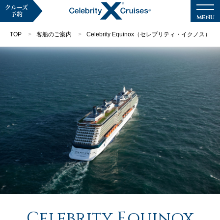
クルーズ
予約
TOP
客船のご案内
Celebrity Equinox（セレブリティ・イクノス）
マイページ
メルマガ登録
クルーズ検索
キャンペーン・特集
クルーズの楽しみ方
船内へようこそ
Celebrity Equinox