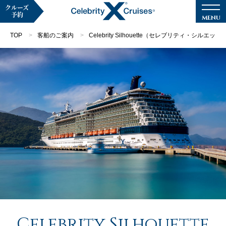
クルーズ
予約
TOP
客船のご案内
Celebrity Silhouette（セレブリティ・シルエット
マイページ
メルマガ登録
クルーズ検索
キャンペーン・特集
クルーズの楽しみ方
船内へようこそ
Celebrity Silhouette