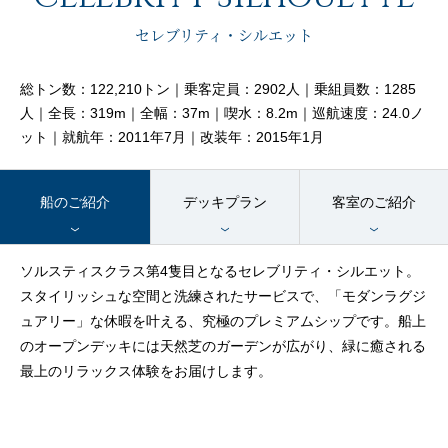
客船のご案内
セレブリティ・シルエット
寄港地ガイド
総トン数：122,210トン｜乗客定員：2902人｜乗組員数：1285
人｜全長：319m｜全幅：37m｜喫水：8.2m｜巡航速度：24.0ノ
ット｜就航年：2011年7月｜改装年：2015年1月
トピックス
パンフレット
船のご紹介
デッキプラン
客室のご紹介
ご予約後の流れ
お問い合わせ
ソルスティスクラス第4隻目となるセレブリティ・シルエット。
スタイリッシュな空間と洗練されたサービスで、「モダンラグジ
セレブリティクルーズの世
よくあるご質問
ュアリー」な休暇を叶える、究極のプレミアムシップです。船上
界
のオープンデッキには天然芝のガーデンが広がり、緑に癒される
最上のリラックス体験をお届けします。