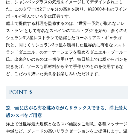
は、シャンパングラスの気泡をイメージしてデザインされまし
た。このタワーは2デッキ分の高さを誇り、約2000本ものワイン
ボトルが並んでいる姿は圧巻です。
船上で提供する料理を監修するのは、”世界一予約が取れないレ
ストラン”として有名なスペインの”エル・ブジ”を始め、多くのミ
シュラン3ツ星レストランで活躍したコーネリアス・ギャラガ—
氏と、同じくミシュラン3ツ星を獲得した世界的に有名なレスト
ラン「ダニエル」のオーナーシェフを務めるダニエル・ブールー
氏。出来合いのものは一切使用せず、毎日船上では粉からパンを
焼きあげ、ソースも原材料から全て手作りのものを使用するな
ど、こだわり抜いた美食をお楽しみいただけます。
Point
3
窓一面に広がる海を眺めながらリラックスできる、洋上最大
級のスパをご用意
洋上では世界最大規模となるスパ施設をご用意。各種マッサージ
や鍼など、グレードの高いリラクゼーションをご提供します。温