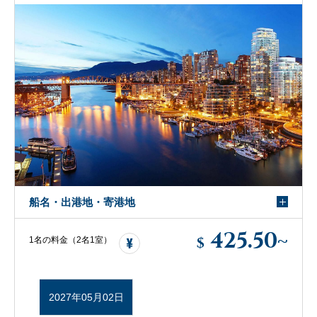
船名・出港地・寄港地
425.50
~
$
1名の料金（2名1室）
2027年05月02日