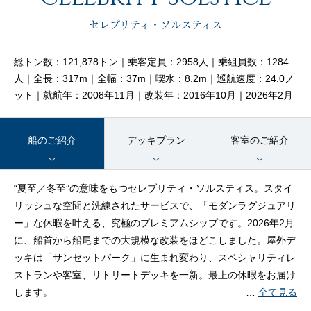
客船のご案内
セレブリティ・ソルスティス
寄港地ガイド
総トン数：121,878トン｜乗客定員：2958人｜乗組員数：1284
人｜全長：317m｜全幅：37m｜喫水：8.2m｜巡航速度：24.0ノ
ット｜就航年：2008年11月｜改装年：2016年10月｜2026年2月
トピックス
パンフレット
船のご紹介
デッキプラン
客室のご紹介
ご予約後の流れ
お問い合わせ
“夏至／冬至”の意味をもつセレブリティ・ソルスティス。スタイ
リッシュな空間と洗練されたサービスで、「モダンラグジュアリ
セレブリティクルーズの世
よくあるご質問
ー」な休暇を叶える、究極のプレミアムシップです。2026年2月
界
に、船首から船尾までの大規模な改装をほどこしました。屋外デ
ッキは「サンセットパーク」に生まれ変わり、スペシャリティレ
ストランや客室、リトリートデッキを一新。最上の休暇をお届け
します。
…
全て見る