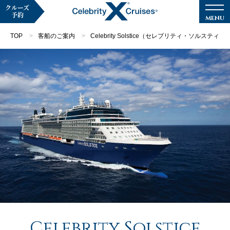
クルーズ
予約
TOP
客船のご案内
Celebrity Solstice（セレブリティ・ソルスティス
マイページ
メルマガ登録
クルーズ検索
キャンペーン・特集
クルーズの楽しみ方
船内へようこそ
Celebrity Solstice