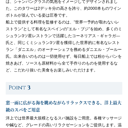
は、シャンパングラスの気泡をイメージしてデザインされまし
た。このタワーは2デッキ分の高さを誇り、約2000本ものワイン
ボトルが並んでいる姿は圧巻です。
船上で提供する料理を監修するのは、”世界一予約が取れないレ
ストラン”として有名なスペインの”エル・ブジ”を始め、多くのミ
シュラン3ツ星レストランで活躍したコーネリアス・ギャラガ—
氏と、同じくミシュラン3ツ星を獲得した世界的に有名なレスト
ラン「ダニエル」のオーナーシェフを務めるダニエル・ブールー
氏。出来合いのものは一切使用せず、毎日船上では粉からパンを
焼きあげ、ソースも原材料から全て手作りのものを使用するな
ど、こだわり抜いた美食をお楽しみいただけます。
Point
3
窓一面に広がる海を眺めながらリラックスできる、洋上最大
級のスパをご用意
洋上では世界最大規模となるスパ施設をご用意。各種マッサージ
や鍼など、グレードの高いリラクゼーションをご提供します。温