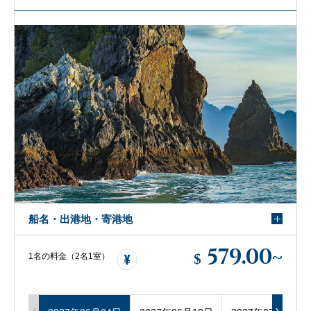
船名・出港地・寄港地
579.00
~
$
1名の料金（2名1室）