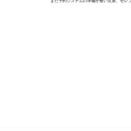
また予約システムの準備が整い次第、セレ
船内へようこそ
パンフレット
よくあるご質問