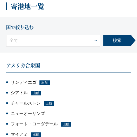
寄港地一覧
客船のご案内
寄港地ガイド
国で絞り込む
全て
検索
トピックス
パンフレット
アメリカ合衆国
ご予約後の流れ
お問い合わせ
サンディエゴ
出航
セレブリティクルーズの世
シアトル
出航
よくあるご質問
界
チャールストン
出航
ニューオーリンズ
フォート・ローダデール
出航
マイアミ
出航