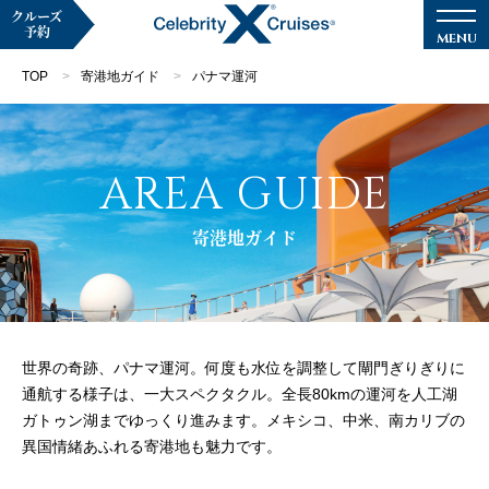
クルーズ
予約
TOP
寄港地ガイド
パナマ運河
AREA GUIDE
マイページ
メルマガ登録
寄港地ガイド
クルーズ検索
キャンペーン・特集
世界の奇跡、パナマ運河。何度も水位を調整して閘門ぎりぎりに
クルーズの楽しみ方
通航する様子は、一大スペクタクル。全長80kmの運河を人工湖
ガトゥン湖までゆっくり進みます。メキシコ、中米、南カリブの
異国情緒あふれる寄港地も魅力です。
船内へようこそ