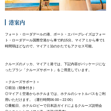
客船のご案内
寄港地ガイド
港案内
フォート・ローダデールの港、ポート・エバーグレイズはフォー
トピックス
パンフレット
ト・ローダデール国際空港から車で約15分。マイアミから車で1
時間弱ほどなので、マイアミ泊のかたでもアクセス可能。
ご予約後の流れ
お問い合わせ
クルーズのメッカ、マイアミ港では、下記内容がパッケージにな
ったプラン「クルーズサポート」をご用意しています。
セレブリティクルーズの世
よくあるご質問
界
＜クルーズサポート＞
◎前泊（朝食付き）
◎マイアミ空港からホテルまでは、ホテルのシャトルバスをご利
用いただけます。（運行時間06:00～22:00）
◎乗船日、ホテルロビーで日本語ガイドによるクルーズ説明会