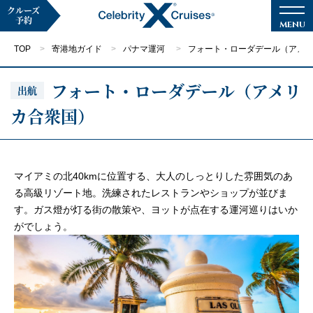
クルーズ
予約
TOP
寄港地ガイド
パナマ運河
フォート・ローダデール（アメ
フォート・ローダデール（アメリ
出航
カ合衆国）
マイページ
メルマガ登録
クルーズ検索
マイアミの北40kmに位置する、大人のしっとりした雰囲気のあ
る高級リゾート地。洗練されたレストランやショップが並びま
す。ガス燈が灯る街の散策や、ヨットが点在する運河巡りはいか
キャンペーン・特集
がでしょう。
クルーズの楽しみ方
船内へようこそ