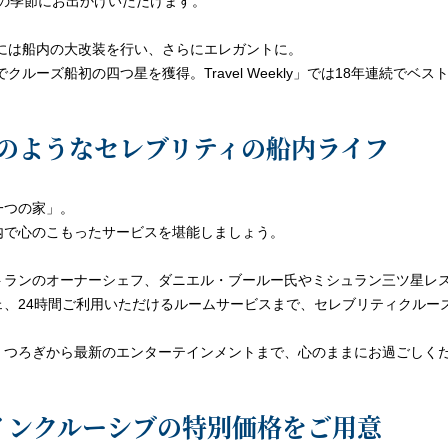
みの季節にお出かけいただけます。
年には船内の大改装を行い、さらにエレガントに。
クルーズ船初の四つ星を獲得。Travel Weekly」では18年連続で
のようなセレブリティの船内ライフ
一つの家」。
内で心のこもったサービスを堪能しましょう。
トランのオーナーシェフ、ダニエル・ブールー氏やミシュラン三ツ星レ
ェ、24時間ご利用いただけるルームサービスまで、セレブリティクルー
くつろぎから最新のエンターテインメントまで、心のままにお過ごしく
インクルーシブの特別価格をご用意