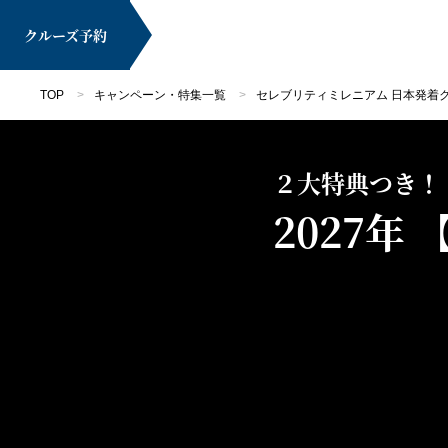
クルーズ
予約
TOP
キャンペーン・特集一覧
セレブリティミレニアム 日本発着
２大特典つき！ 
2027年
マイページ
クルーズ検索