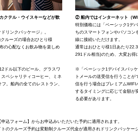
・カクテル・ウイスキーなどが飲
② 船内ではインターネット（WI
特別価格には「ベーシック1デ
クドリンクパッケージ」。
ちのスマートフォンやパソコン
泊クルーズの場合おひとり様
線に接続いただけます。
財布の心配なくお飲み物を楽しめ
通常はおひとり様1日あたり22.
291ドル相当)のため、大変お
12ドル以下のビール、グラスワ
※「ベーシック1デバイスパッ
、スペシャリティコーヒー、ミネ
トメールの送受信を行うことが
オフ。船内の全てのレストラン、
信を行う場合はプレミアムWIFI
するタイミングに応じて金額が
る必要があります。
【申込フォーム】からお申込みいただいた予約に適用されます。
トのクルーズ予約は変動制クルーズ代金が適用されドリンクパッケージや