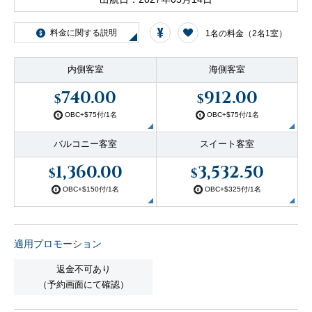
客船のご案内
料金に関する説明
1名の料金（2名1室）
寄港地ガイド
内側客室
海側客室
740.00
912.00
$
$
トピックス
パンフレット
OBC+$75付/1名
OBC+$75付/1名
バルコニー客室
スイート客室
ご予約後の流れ
お問い合わせ
1,360.00
3,532.50
$
$
OBC+$150付/1名
OBC+$325付/1名
セレブリティクルーズの世
よくあるご質問
界
適用プロモーション
返金不可あり
（予約画面にて確認）