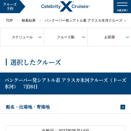
クルーズ
予約
TOP
検索結果
バンクーバー発シアトル着 アラスカ氷河クルーズ（ド
スケジュール
クルーズ船
お部屋
マイページ
メルマガ登録
選択したクルーズ
クルーズ検索
バンクーバー発シアトル着 アラスカ氷河クルーズ（ドーズ
氷河） 7泊8日
キャンペーン・特集
クルーズの楽しみ方
船名・出港地・寄港地
船内へようこそ
出航日：2027年05月14日