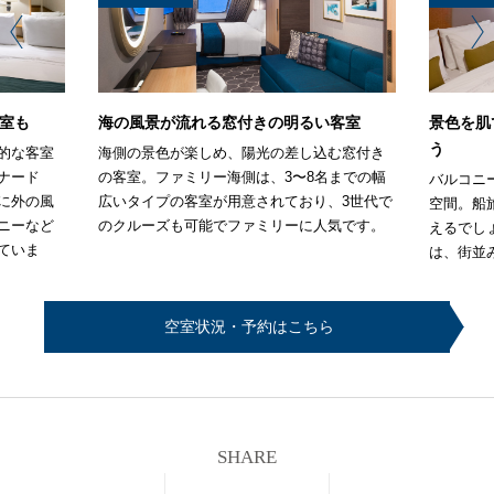
室も
海の風景が流れる窓付きの明るい客室
景色を肌
う
的な客室
海側の景色が楽しめ、陽光の差し込む窓付き
ナード
の客室。ファミリー海側は、3〜8名までの幅
バルコニ
に外の風
広いタイプの客室が用意されており、3世代で
空間。船
ニーなど
のクルーズも可能でファミリーに人気です。
えるでし
ていま
は、街並
空室状況・予約はこちら
SHARE