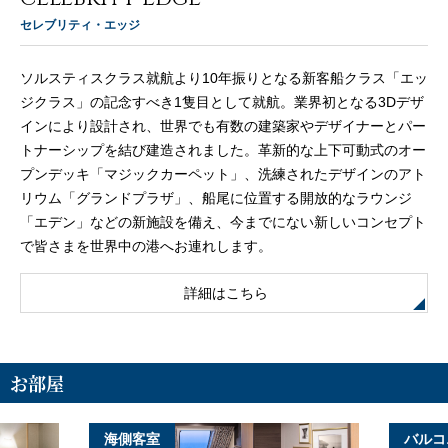
セレブリティ・エッジ
ソルスティスクラス就航より10年振りとなる新客船クラス「エッ
ジクラス」の記念すべき1隻目として就航。業界初となる3Dデザ
インにより設計され、世界でも有数の建築家やデザイナーとパー
トナーシップを結び建造されました。革新的な上下可動式のオー
プンデッキ「マジックカーペット」、洗練されたデザインのアト
リウム「グランドプラザ」、船尾に位置する開放的なラウンジ
「エデン」などの新施設を備え、今までにない新しいコンセプト
で皆さまを世界中の港へお連れします。
詳細はこちら
お部屋
海側客室
バルコ