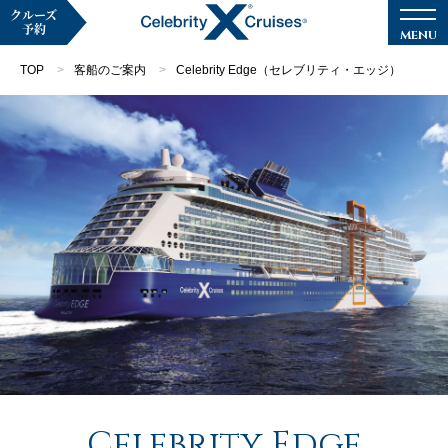
クルーズ
予約
TOP
客船のご案内
Celebrity Edge（セレブリティ・エッジ）
マイページ
メルマガ登録
クルーズ検索
キャンペーン・特集
クルーズの楽しみ方
船内へようこそ
Celebrity Edge