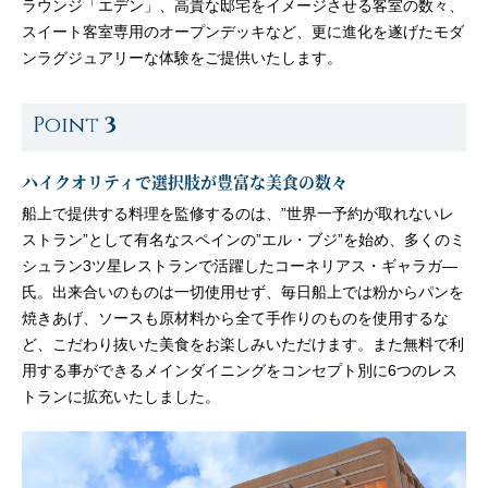
ラウンジ「エデン」、高貴な邸宅をイメージさせる客室の数々、
スイート客室専用のオープンデッキなど、更に進化を遂げたモダ
ンラグジュアリーな体験をご提供いたします。
Point
3
ハイクオリティで選択肢が豊富な美食の数々
船上で提供する料理を監修するのは、”世界一予約が取れないレ
ストラン”として有名なスペインの”エル・ブジ”を始め、多くのミ
シュラン3ツ星レストランで活躍したコーネリアス・ギャラガ—
氏。出来合いのものは一切使用せず、毎日船上では粉からパンを
焼きあげ、ソースも原材料から全て手作りのものを使用するな
ど、こだわり抜いた美食をお楽しみいただけます。また無料で利
用する事ができるメインダイニングをコンセプト別に6つのレス
トランに拡充いたしました。