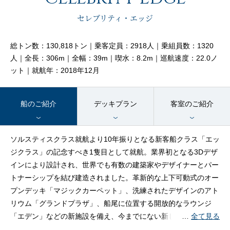
客船のご案内
セレブリティ・エッジ
寄港地ガイド
総トン数：130,818トン｜乗客定員：2918人｜乗組員数：1320
人｜全長：306m｜全幅：39m｜喫水：8.2m｜巡航速度：22.0ノ
ット｜就航年：2018年12月
トピックス
パンフレット
船のご紹介
デッキプラン
客室のご紹介
ご予約後の流れ
お問い合わせ
ソルスティスクラス就航より10年振りとなる新客船クラス「エッ
ジクラス」の記念すべき1隻目として就航。業界初となる3Dデザ
セレブリティクルーズの世
よくあるご質問
インにより設計され、世界でも有数の建築家やデザイナーとパー
界
トナーシップを結び建造されました。革新的な上下可動式のオー
プンデッキ「マジックカーペット」、洗練されたデザインのアト
リウム「グランドプラザ」、船尾に位置する開放的なラウンジ
「エデン」などの新施設を備え、今までにない新しいコンセプト
…
全て見る
で皆さまを世界中の港へお連れします。