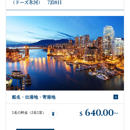
（ドーズ氷河） 7泊8日
船名・出港地・寄港地
640.00
~
$
1名の料金（2名1室）